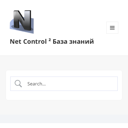
MENU
Net Control ² База знаний
AND
WIDGETS