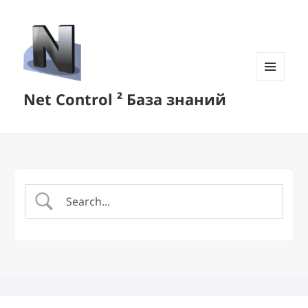
MENU
Net Control ² База знаний
AND
WIDGETS