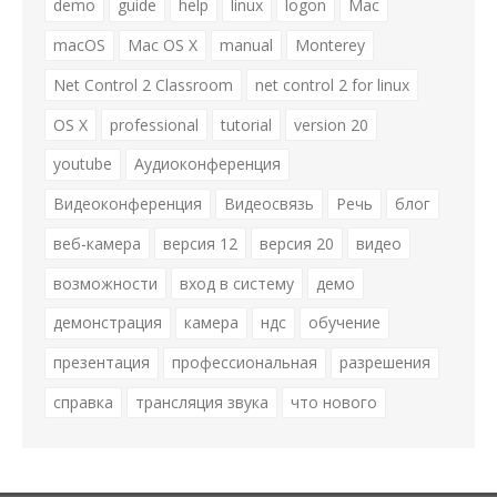
demo
guide
help
linux
logon
Mac
macOS
Mac OS X
manual
Monterey
Net Control 2 Classroom
net control 2 for linux
OS X
professional
tutorial
version 20
youtube
Аудиоконференция
Видеоконференция
Видеосвязь
Речь
блог
веб-камера
версия 12
версия 20
видео
возможности
вход в систему
демо
демонстрация
камера
ндс
обучение
презентация
профессиональная
разрешения
справка
трансляция звука
что нового