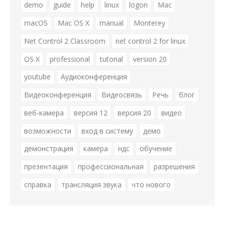
demo
guide
help
linux
logon
Mac
macOS
Mac OS X
manual
Monterey
Net Control 2 Classroom
net control 2 for linux
OS X
professional
tutorial
version 20
youtube
Аудиоконференция
Видеоконференция
Видеосвязь
Речь
блог
веб-камера
версия 12
версия 20
видео
возможности
вход в систему
демо
демонстрация
камера
ндс
обучение
презентация
профессиональная
разрешения
справка
трансляция звука
что нового