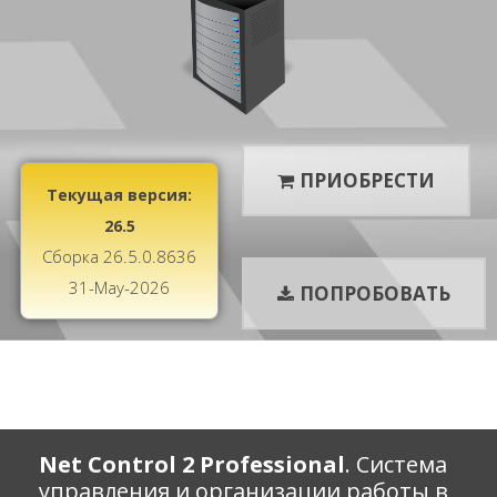
ЗАГРУЗКИ
ПР
ПРИОБРЕСТИ
Текущая версия:
26.5
Сборка 26.5.0.8636
31-May-2026
ПОПРОБОВАТЬ
ПОДДЕРЖКА
НОВОСТИ
ВОЙТИ
Net Control 2 Professional
. Система
управления и организации работы в